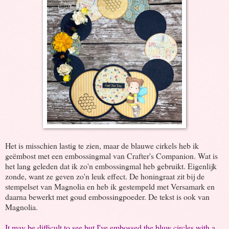
Het is misschien lastig te zien, maar de blauwe cirkels heb ik
geëmbost met een embossingmal van Crafter's Companion. Wat is
het lang geleden dat ik zo'n embossingmal heb gebruikt. Eigenlijk
zonde, want ze geven zo'n leuk effect. De honingraat zit bij de
stempelset van Magnolia en heb ik gestempeld met Versamark en
daarna bewerkt met goud embossingpoeder. De tekst is ook van
Magnolia.
It may be difficult to see but I've embossed the bluw circles with a