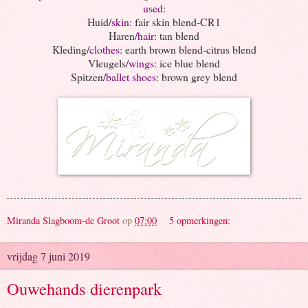
used
:
Huid/
skin
: fair skin blend-CR1
Haren/
hair
: tan blend
Kleding/
clothes
: earth brown blend-citrus blend
Vleugels/
wings
: ice blue blend
Spitzen/
ballet shoes
: brown grey blend
Miranda Slagboom-de Groot
op
07:00
5 opmerkingen:
vrijdag 7 juni 2019
Ouwehands dierenpark