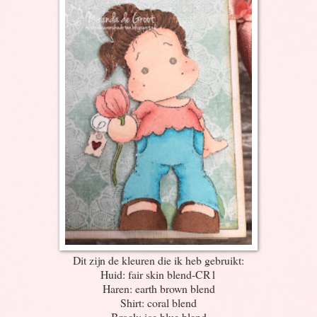
Dit zijn de kleuren die ik heb gebruikt:
Huid: fair skin blend-CR1
Haren: earth brown blend
Shirt: coral blend
Broek: ice blue blend