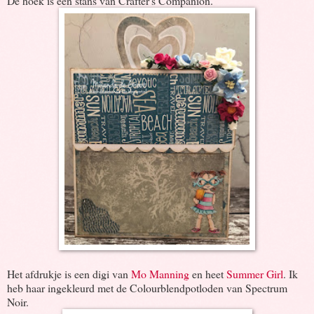
De hoek is een stans van Crafter's Companion.
Het afdrukje is een digi van
Mo Manning
en heet
Summer Girl
. Ik
heb haar ingekleurd met de Colourblendpotloden van Spectrum
Noir.