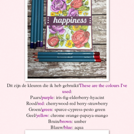
Dit zijn de kleuren die ik heb gebruikt/
These are the colours I've
used
:
Paars/
purple
: iris-fig-elderberry-hyacint
Rood/
red
: cherrywood-red berry-strawberry
Groen/
green
: spurce-cypress-pesto green
Geel/
yellow
: chrome orange-papaya-mango
Bruin/
brown
: umber
Blauw/
blue
: aqua