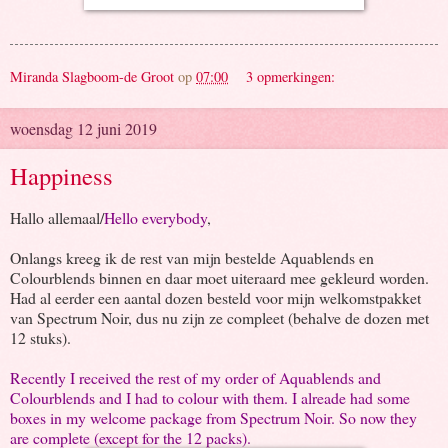
Miranda Slagboom-de Groot
op
07:00
3 opmerkingen:
woensdag 12 juni 2019
Happiness
Hallo allemaal/
Hello everybody
,
Onlangs kreeg ik de rest van mijn bestelde Aquablends en
Colourblends binnen en daar moet uiteraard mee gekleurd worden.
Had al eerder een aantal dozen besteld voor mijn welkomstpakket
van Spectrum Noir, dus nu zijn ze compleet (behalve de dozen met
12 stuks).
Recently I received the rest of my order of Aquablends and
Colourblends and I had to colour with them. I alreade had some
boxes in my welcome package from Spectrum Noir. So now they
are complete (except for the 12 packs).