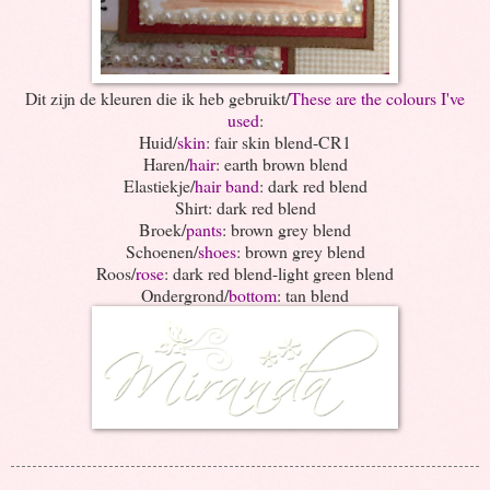
Dit zijn de kleuren die ik heb gebruikt/
These are the colours I've
used
:
Huid/
skin
: fair skin blend-CR1
Haren/
hair
: earth brown blend
Elastiekje/
hair band
: dark red blend
Shirt: dark red blend
Broek/
pants
: brown grey blend
Schoenen/
shoes
: brown grey blend
Roos/
rose
: dark red blend-light green blend
Ondergrond/
bottom
: tan blend