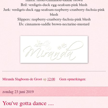
Bril: verdigris-duck egg-seafoam-pink blush
Jurk: verdigris-duck egg-seafoam-raspberry-cranberry-fuchsia-pink
blush
Slippers: raspberry-cranberry-fuchsia-pink blush
IJs: cinnamon-saddle brown-nectarine-mustard
Miranda Slagboom-de Groot
op
12:00
Geen opmerkingen:
zondag 23 juni 2019
You've gotta dance ....