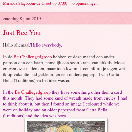
Miranda Slagboom-de Groot
op
07:00
6 opmerkingen:
zaterdag 8 juni 2019
Just Bee You
Hallo allemaal/
Hello everybody
,
In de
Be Challengedgroep
hebben ze deze maand een ander
patroon dan een kaart, namelijk een soort krans van cirkels. Moest
er even over nadenken, maar toen kwam ik een afdrukje tegen wat
ik op vakantie had gekleurd en een oudere paperpad van Carta
Bella (Traditions) en het idee was er.
In the
Be Challegedgroep
they have something other then a card
this month. They had some kind of wreath made from circles. I had
to think about it, but then I found an image I coloured while we
were on holiday and an older paperpad from Carta Bella
(Traditions) and the idea was born.