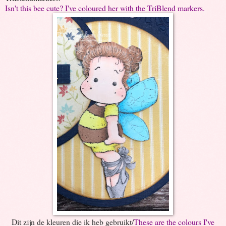
Isn't this bee cute? I've coloured her with the TriBlend markers.
Dit zijn de kleuren die ik heb gebruikt/
These are the colours I've