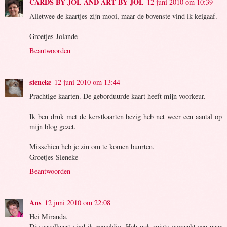
CARDS BY JOL AND ART BY JOL
12 juni 2010 om 10:39
Alletwee de kaartjes zijn mooi, maar de bovenste vind ik keigaaf.
Groetjes Jolande
Beantwoorden
sieneke
12 juni 2010 om 13:44
Prachtige kaarten. De geborduurde kaart heeft mijn voorkeur.
Ik ben druk met de kerstkaarten bezig heb net weer een aantal op
mijn blog gezet.
Misschien heb je zin om te komen buurten.
Groetjes Sieneke
Beantwoorden
Ans
12 juni 2010 om 22:08
Hei Miranda.
Die easelkaart vind ik geweldig. Heb ook zoiets gemaakt een paar